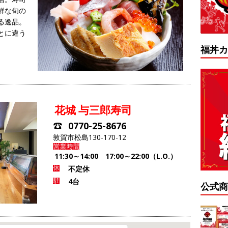
鮮な旬の
る逸品。
とに違う
福丼カ
花城 与三郎寿司
0770-25-8676
敦賀市松島130-170-12
11:30～14:00 17:00～22:00（L.O.）
不定休
4台
公式商