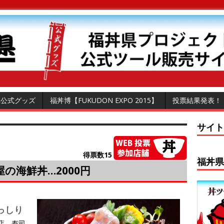
県公式グッズ
福丼博【FUKUDON EXPO 2015】
投票結果発表！
サイト
得票数15
福丼県
屋の海鮮丼…2000円
っしり
店。寿司