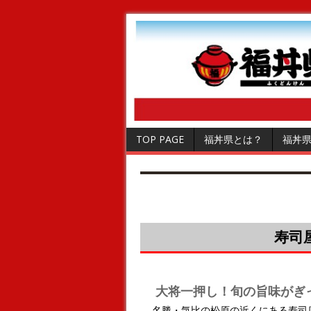
TOP PAGE
福丼県とは？
福丼
寿司
大将一押し！旬の旨味がぎ
名勝・気比の松原の近くにある寿司