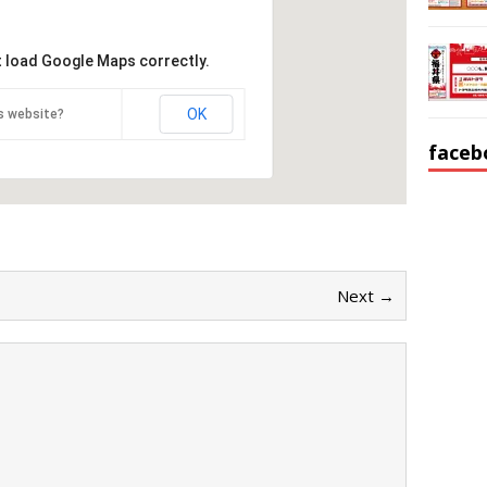
t load Google Maps correctly.
OK
s website?
faceb
Next →