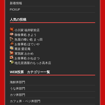
新着情報
PICKUP
人気の投稿
小川家 福井駅前店
御食事処 きよう
魚屋の喰い処 まっ田
お食事処 ほていや
蕎楽 愛宕庵
軍鶏家 おかめ
お食事処 かねまつ
地元居酒屋のもっさ高木店
WEB投票 カテゴリー一覧
海鮮丼部門
うな丼部門
カツ丼部門
カフェ丼・ベジ丼部門