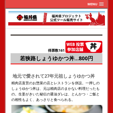
MENU
得票数161
若狭路しょうゆかつ丼…800円
地元で愛されて27年元祖しょうゆかつ丼
精肉店直営のお惣菜の店とレストランを併設。一押しの
しょうゆかつ丼は、元は精肉店のまかない料理だったも
の。生姜がきいた秘伝の醤油ダレは、とんかつ・ご飯と
の相性もよく、あっさりと食べられる。