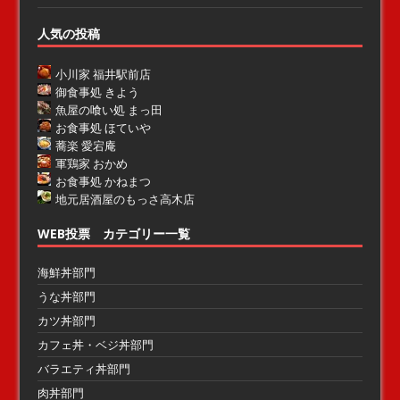
人気の投稿
小川家 福井駅前店
御食事処 きよう
魚屋の喰い処 まっ田
お食事処 ほていや
蕎楽 愛宕庵
軍鶏家 おかめ
お食事処 かねまつ
地元居酒屋のもっさ高木店
WEB投票 カテゴリー一覧
海鮮丼部門
うな丼部門
カツ丼部門
カフェ丼・ベジ丼部門
バラエティ丼部門
肉丼部門