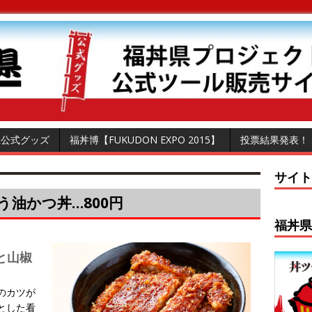
県公式グッズ
福丼博【FUKUDON EXPO 2015】
投票結果発表！
サイト
う油かつ丼…800円
福丼県
と山椒
のカツが
とした看