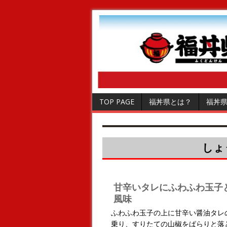
TOP PAGE
福丼県とは？
福丼
しょ
甘辛いタレにふわふわ玉子
風味
ふわふわ玉子の上に甘辛い醤油タレ
乗り、すりたての山椒をぱらりと落