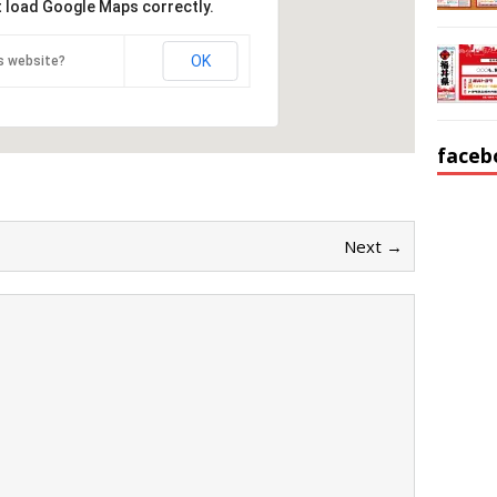
t load Google Maps correctly.
OK
s website?
faceb
Next →