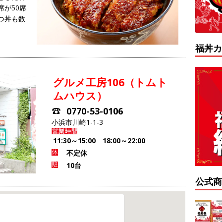
が50席
つ丼も数
福丼カ
グルメ工房106（トムト
ムハウス）
0770-53-0106
小浜市川崎1-1-3
11:30～15:00 18:00～22:00
不定休
10台
公式商