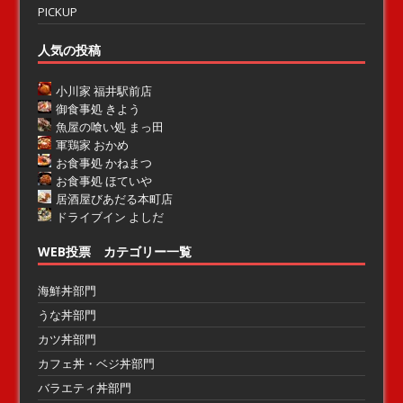
PICKUP
人気の投稿
小川家 福井駅前店
御食事処 きよう
魚屋の喰い処 まっ田
軍鶏家 おかめ
お食事処 かねまつ
お食事処 ほていや
居酒屋びあだる本町店
ドライブイン よしだ
WEB投票 カテゴリー一覧
海鮮丼部門
うな丼部門
カツ丼部門
カフェ丼・ベジ丼部門
バラエティ丼部門