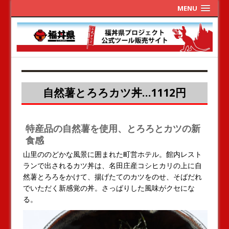
MENU
自然薯とろろカツ丼…1112円
特産品の自然薯を使用、とろろとカツの新
食感
山里ののどかな風景に囲まれた町営ホテル。館内レスト
ランで出されるカツ丼は、名田庄産コシヒカリの上に自
然薯とろろをかけて、揚げたてのカツをのせ、そばだれ
でいただく新感覚の丼。さっぱりした風味がクセにな
る。