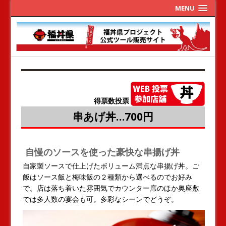
MENU
得票数投票
串あげ丼…700円
自慢のソースを使った豪快な串揚げ丼
自家製ソースで仕上げたボリューム満点な串揚げ丼。ご
飯はソース飯と梅味飯の２種類から選べるのでお好み
で。店は落ち着いた雰囲気でカウンター席のほか奥座敷
では多人数の宴会も可。多彩なシーンでどうぞ。