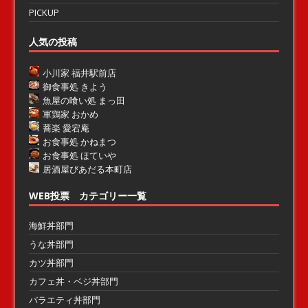
PICKUP
人気の投稿
小川家 福井駅前店
御食事処 きよう
魚屋の喰い処 まっ田
軍鶏家 おかめ
蕎楽 愛宕庵
お食事処 かねまつ
お食事処 ほていや
居酒屋びあだる本町店
WEB投票 カテゴリー一覧
海鮮丼部門
うな丼部門
カツ丼部門
カフェ丼・ベジ丼部門
バラエティ丼部門