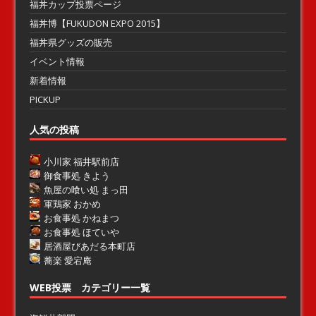
福丼カップ投票ページ
福丼博【FUKUDON EXPO 2015】
福丼県グッズの販売
イベント情報
新着情報
PICKUP
人気の投稿
小川家 福井駅前店
御食事処 きよう
魚屋の喰い処 まっ田
軍鶏家 おかめ
お食事処 かねまつ
お食事処 ほていや
居酒屋びあだる本町店
蕎楽 愛宕庵
WEB投票 カテゴリー一覧