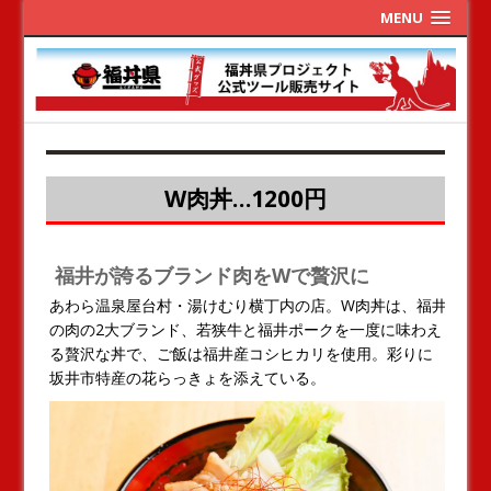
MENU
W肉丼…1200円
福井が誇るブランド肉をWで贅沢に
あわら温泉屋台村・湯けむり横丁内の店。W肉丼は、福井
の肉の2大ブランド、若狭牛と福井ポークを一度に味わえ
る贅沢な丼で、ご飯は福井産コシヒカリを使用。彩りに
坂井市特産の花らっきょを添えている。