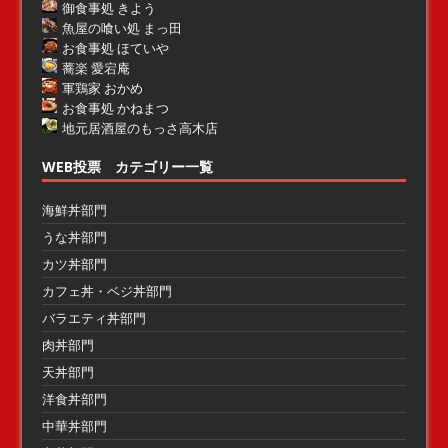
御食事処 きよう
魚屋の喰い処 まっ田
お食事処 ほていや
蕎楽 愛宕庵
軍鶏家 おかめ
お食事処 かねまつ
地元居酒屋のもっさ高木店
WEB投票 カテゴリー一覧
海鮮丼部門
うな丼部門
カツ丼部門
カフェ丼・ベジ丼部門
バラエティ丼部門
肉丼部門
天丼部門
洋食丼部門
中華丼部門