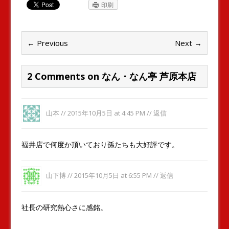
印刷
← Previous
Next →
2 Comments on なん・なん亭 芦原本店
山本 //
2015年10月5日 at 4:45 PM
//
返信
福井店で何度か頂いており孫たちも大好評です。
山下博 //
2015年10月5日 at 6:55 PM
//
返信
社長の研究熱心さに感銘。